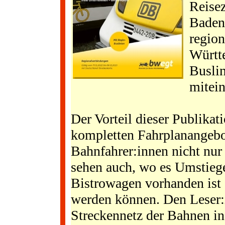
Reise
Baden
regio
Württ
Buslin
mitein
Der Vorteil dieser Publikat
kompletten Fahrplanangebot
Bahnfahrer:innen nicht nur 
sehen auch, wo es Umstiege
Bistrowagen vorhanden ist
werden können. Den Leser:i
Streckennetz der Bahnen i