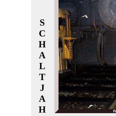
S
C
H
A
L
T
J
A
H