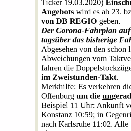
Ticker 19.03.2020)
Einsch
Angebots
wird es ab 23. b
von DB REGIO
geben.
Der Corona-Fahrplan auf
tagsüber das bisherige F
Abgesehen von den schon l
Abweichungen vom Taktverk
fahren die Doppelstockzüg
im Zweistunden-Takt
.
Merkhilfe:
Es verkehren di
Offenburg
um die
un
gera
Beispiel 11 Uhr: Ankunft v
Konstanz 10:59; in Gegenr
nach Karlsruhe 11:02. Alle