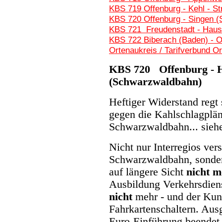
KBS 719 Offenburg - Kehl - S
KBS 720 Offenburg - Singen 
KBS 721 Freudenstadt - Hausa
KBS 722 Biberach (Baden) - 
Ortenaukreis / Tarifverbund O
KBS 720 Offenburg - H
(Schwarzwaldbahn)
Heftiger Widerstand regt
gegen die Kahlschlagplän
Schwarzwaldbahn... sieh
Nicht nur Interregios ve
Schwarzwaldbahn, sonder
auf längere Sicht
nicht 
Ausbildung Verkehrsdien
nicht
mehr - und der Kund
Fahrkartenschaltern. Aus
Euro-Einführung beende