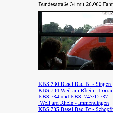
Bundesstraße 34 mit 20.000 Fahr
KBS 730 Basel Bad Bf - Singen 
KBS 734 Weil am Rhein - Lörra
KBS 734 und KBS 743/12737
Weil am Rhein - Immendingen
"
KBS 735 Basel Bad Bf - Schopfh