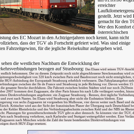
erreichter
Laufkilometergrenz
gestellt. Jetzt wird 
gemacht für den T
Wer den Komfort d
österreichischen
stung des EC Mozart in den Achtzigerjahren noch kennt, kann nicht
ollziehen, dass der TGV als Fortschritt gefeiert wird. Was sind einige
en Fahrzeitgewinn, für die jegliche Reisekultur aufgegeben wird.
 sehen die westlichen Nachbarn die Entwicklung der
rkehrsverbindungen bezogen auf Strasbourg:
Das Elsass wird seinen TGV-Ansch
 endlich bekommen. Der zu diesem Zeitpunkt noch nicht abgeschlossene Streckenausbau wird z
Spitzengeschwindigkeit von 320 km/h zwischen Paris und Baudrecourt noch nicht ermöglichen, 
 die HGV-Anbindung der Europastadt Strasbourg erheblich verbessern. Das Fahrplanangebot sieh
Verbindungen zwischen der Ile de France und Strasbourg in jede Richtung vor. Davon werden 15
 die gesamte Strecke durchfahren. Die Fahrzeit zwischen beiden Städten wird nur noch 2h20min 
er 2007 kommen drei Zugpaaare, die über Paris hinaus bis nach Lille verlängert werden, hinz
itere Direktverbindungen angeboten: ein Zugpaar Strasbourg - Rennes, drei tägliche Verbindun
und zwei nach Nantes. Im Elsass wird Strasbourg aber nicht die Endstation bleiben. Eine
ngerung von sechs Zugpaaren ist vorgesehen bis Mulhouse, vier davon weiter nach Basel und d
 Zürich. Kritischer wird aus der Sicht der französischen Planer der Übergang nach Deutschland beu
u der Kehler Rheinbrücke und des Verbindungsabschnitts zwischen Kehl und der NBS im Rheinta
Sicht. Planungen für grenzüberschreitende TGV gibt es aber dennoch. So könnten vier der TGV, 
Paris nach Strasbourg verkehren, nach Karlsruhe und Stuttgart weitergeführt werden. Eine Verlä
Zugpaaren nach München würde die Zahl der heute bestehenden Direktverbindungen von
ezügen durch HGV-Züge ersetzen.