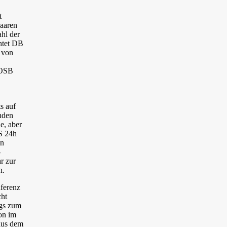
t
paaren
ahl der
htet DB
, von
 OSB
s auf
nden
e, aber
S 24h
en
-
r zur
h.
nferenz
cht
ngs zum
on im
aus dem