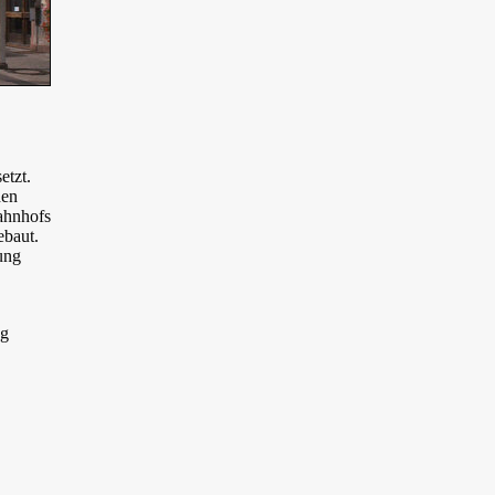
etzt.
den
ahnhofs
baut.
ung
,
ng