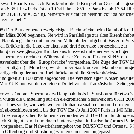
wald-Baar-Kreis nach Paris konfrontiert (Beispiel für Geschäftstagesr
 ab 6.35 Uhr - Paris Est an 10.34 Uhr = 3:59 h / Paris Est ab 17.54 Uhr
 an 21.48 Uhr = 3:54 h), bemerkte er sichtlich beeindruckt "da brauche
lugzeug mehr".
08) Der Bau der neuen zweigleisigen Rheinbrücke beim Bahnhof Kehl
 im März 2008 beginnen. Sie wird in Parallellage zur alten Eisenbahnb
 Nachkriegsjahren mit nur einem Mittelpfeiler aufgebaut. Bis zum Ver
en Brücke in die Lage der alten sind drei Sperrtage vorgesehen, zur
lung der zweigleisigen Brückenanschlüsse ist mit einer vierwöchigen
ensperrung zu rechnen. Während dieser Zeit wird für den SPNV ein
atzverkehr über die "Europabrücke" vorgesehen. Die Züge der TGV-Li
st - Stuttgart ( - München) werden über Saarbrücken - Mannheim umgel
ertigstellung der neuen Rheinbrücke wird die Streckenhöchst-
indigkeit auf 160 km/h angehoben. Die veranschlagten Kosten belaufe
 Mio EUR und werden zu einem Drittel von der französischen Seite get
er vollständigen Sperrung des Hauptbahnhofs in Strasbourg für etwa 3
n wurde die Umstellung auf ein elektronisches Stellwerk am 05.11.200
gen. Dies sollte, wie viele weitere Umbaumaßnahmen im und um den
f, abgeschlossen sein, bis der TGV Est ab Juni 2007 Paris in 140 Minu
adt des europäischen Parlaments verbinden wird. Die Durchbindung ein
ch Stuttgart ist mit nur einem Unterwegshalt in Karlsruhe (armes Bade
 vorgesehen. Das Nahverkehrsangebot von DB/SNCF und Ortenau-S
en Offenburg und Strasbourg wird entsprechend angepasst.