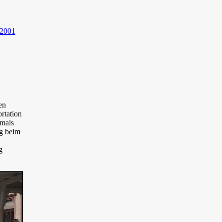
 2001
en
rtation
tmals
ng beim
g