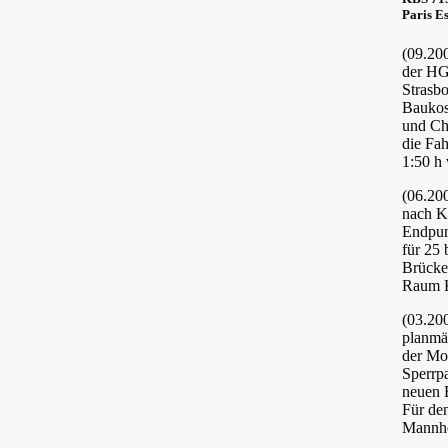
Paris Es
(09.20
der HG
Strasb
Baukos
und Ch
die Fa
1:50 h 
(06.200
nach Ke
Endpun
für 25
Brücke
Raum K
(03.20
planmä
der Mo
Sperrp
neuen 
Für de
Mannhe