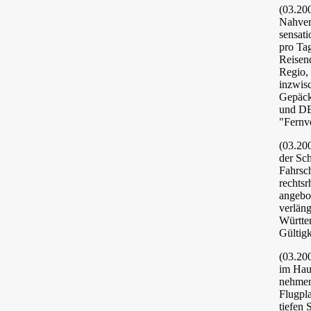
(03.200
Nahver
sensat
pro Tag
Reisen
Regio, 
inzwis
Gepäck
und DB
"Fernv
(03.200
der Sc
Fahrsch
rechts
angebot
verlän
Württe
Gültig
(03.20
im Haus
nehmen
Flugpl
tiefen