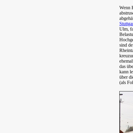
Wenn E
abstru
abgehä
Stuttga
Ulm, fa
Belastu
Hochges
sind de
Rheint
kreuzu
ehemal
das üb
kann l
über d
(als Fo