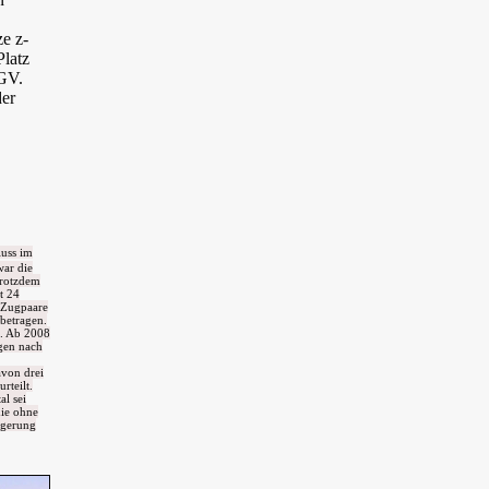
e z-
Platz
GV.
er
luss im
war die
trotzdem
t 24
 Zugpaare
betragen.
u. Ab 2008
gen nach
avon drei
rteilt.
l sei
die ohne
ngerung