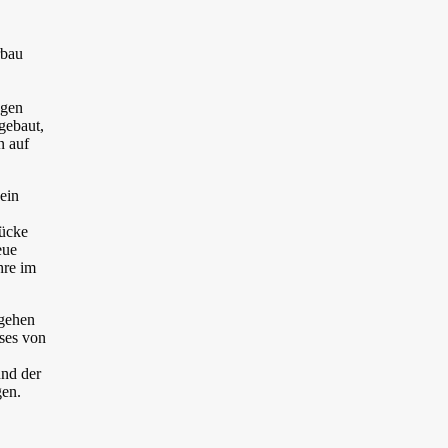
rbau
ngen
gebaut,
n auf
ein
rücke
eue
hre im
 gehen
ses von
und der
gen.