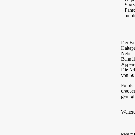
Straß
Fahrd
auf d
Der Fah
Haltep
Neben 
Bahnüb
Appenw
Die Ar
von 50
Für de
ergebe
geringf
Weiter
KBS 719