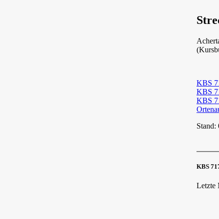
Stre
Acherta
(Kursb
KBS 71
KBS 71
KBS 71
Ortenau
Stand:
KBS 717
Letzte