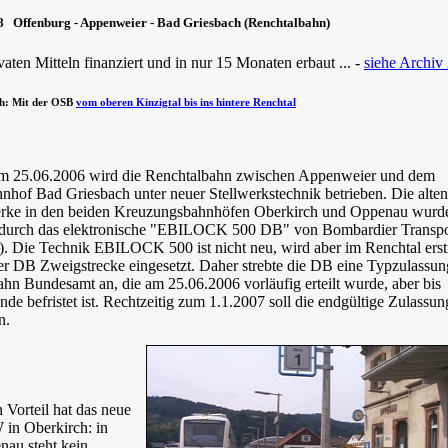
 Offenburg - Appenweier - Bad Griesbach (Renchtalbahn)
vaten Mitteln finanziert und in nur 15 Monaten erbaut ... -
siehe Archiv
ch: Mit der OSB
vom oberen Kinzigtal bis ins hintere Renchtal
em 25.06.2006 wird die Renchtalbahn zwischen Appenweier und dem
nhof Bad Griesbach unter neuer Stellwerkstechnik betrieben. Die alten
erke in den beiden Kreuzungsbahnhöfen Oberkirch und Oppenau wurd
t durch das elektronische "EBILOCK 500 DB" von Bombardier Transpo
l). Die Technik EBILOCK 500 ist nicht neu, wird aber im Renchtal ers
ner DB Zweigstrecke eingesetzt. Daher strebte die DB eine Typzulassu
hn Bundesamt an, die am 25.06.2006 vorläufig erteilt wurde, aber bis
nde befristet ist. Rechtzeitig zum 1.1.2007 soll die endgültige Zulassun
n.
 Vorteil hat das neue
in Oberkirch: in
au steht kein