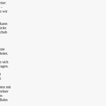
eise:
 -
n wir
 kann
rücke
schub
nie
eitet.
n sich
ragen.
0
6
ten mit
zelner
n-
-Bahn