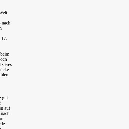
Welt
b nach
n
 17,
 beim
noch
tzteres
rücke
ahlen
e gut
t
en auf
s nach
auf
rde
n