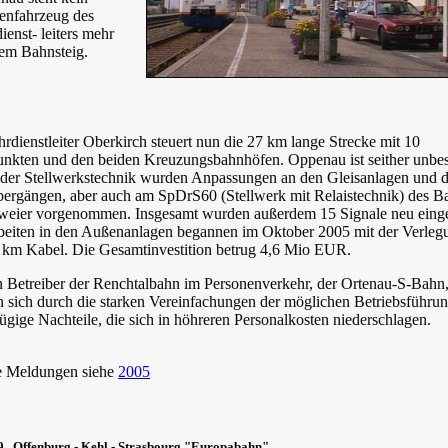
enfahrzeug des
ienst- leiters mehr
em Bahnsteig.
rdienstleiter Oberkirch steuert nun die 27 km lange Strecke mit 10
unkten und den beiden Kreuzungsbahnhöfen. Oppenau ist seither unbes
der Stellwerkstechnik wurden Anpassungen an den Gleisanlagen und 
ergängen, aber auch am SpDrS60 (Stellwerk mit Relaistechnik) des B
eier vorgenommen. Insgesamt wurden außerdem 15 Signale neu einge
beiten in den Außenanlagen begannen im Oktober 2005 mit der Verleg
 km Kabel. Die Gesamtinvestition betrug 4,6 Mio EUR.
n Betreiber der Renchtalbahn im Personenverkehr, der Ortenau-S-Bahn
n sich durch die starken Vereinfachungen der möglichen Betriebsführu
ügige Nachteile, die sich in höhreren Personalkosten niederschlagen.
e Meldungen siehe
2005
 Offenburg - Kehl - Strasbourg "Europabahn"