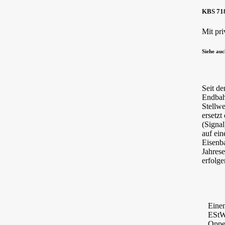
KBS 718
Mit pri
Siehe au
Seit d
Endbah
Stellw
ersetz
(Signa
auf ei
Eisenba
Jahrese
erfolge
Einen
EStW 
Oppen