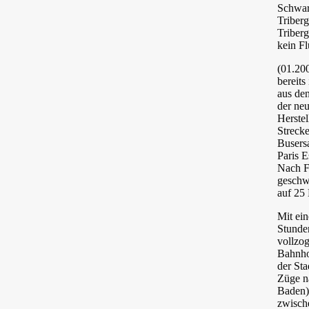
Schwarz
Triberg
Triberg
kein F
(01.20
bereits
aus den
der neu
Herstel
Streck
Busers
Paris E
Nach F
geschw
auf 25
Mit ein
Stunde
vollzo
Bahnho
der St
Züge na
Baden)
zwisch