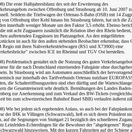
8) Die erste Halbjahresbilanz des seit der Erweiterung des
kehrsangebots zwischen Offenburg und Strasbourg ab 10. Juni 2007 is
ionell. Seitdem die Triebwagen der Ortenau-S-Bahn (OSB) mit 14 Zug
 von Offenburg über Kehl hinaus bis Strasbourg fahren, hat sich die Z
den innerhalb weniger Monate um den Faktor 3,5 erhöht. Ebenso beric
die mit acht Zugpaaren zusätzlich die Relation über den Rhein bedient
chen auftretenden Engpässen im Platzangebot. An den mitgeführten
stücken ist auch für den außen stehenden Beobachter erkennbar, dass
 Regio mit ihren Nahverkehrstriebwagen (RS1 und X73900) eine
erkehrsbrücke" zwischen ICE im Rheintal und TGV Ost herstellen.
8) Problematisch gestaltet sich die Nutzung des guten Verkehrsangebot
hiene für die nach Deutschland einreisenden Fahrgäste ohne durchgehe
ein. In Strasbourg wird am Automaten ausschließlich der hervorragend
rheinisch nur innerhalb des Tarifverbunds Ortenau nutzbare EUROPAS
en, die Schalteröffnungszeiten sind eher dürftig und die Warteschlang
gern die Gesamtreisezeit sehr deutlich. Bemühungen des Landes Baden
mberg zur Anerkennung und zum Verkauf des BW-Tickets (vergleichba
keit bis zum schweizerischen Bahnhof Basel SBB) verlaufen äußerst zä
08) Wie bei jedem sich ergebenden Anlass, so auch bei der Fahrplanko
e der IHK in Villingen (Schwarzwald), ließ es sich deren Präsident ni
, auf die Segnungen von Stuttgart 21 bezüglich des schnelleren Zuga
atz Leinfelden-Echterdingen für die Bewohner der "abgelegenen" Regi
 Schwarzwald hinzuweisen. Mit den kurzen Fahrzeiten auf der Schiene 