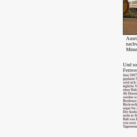
Ausrü
nachv
Minut
Und so
Fernve
Juni 2007
geplante 
wird sich
tägliche 
ohne Halt
Ab Dezemb
werden we
Bordeaux 
Rückverlä
sogar bis
Der Ausba
nicht in 
Halt von 
von zwei 
Tagesreis