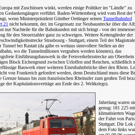
uropa mit Zuschüssen winkt, werden einige Politiker im "Ländle" zu
sen Gedankengängen verführt. Baden-Württemberg wird vom Rest der 
ngt, wenn Ministerpräsident Günther Oettinger seinen
Tunnelbahnhof
rt 21
nicht bekommt, der, im Gegensatz zur Neubaustrecke über die Al
st nur Nachteile für die Bahnkunden mit sich bringt - von der immense
ng für den Steuerzahler ganz zu schweigen. Weitere Kettenglieder der
chwindigkeitsstrecke Strasbourg - Stuttgart, einem Teil der Magistrale
r Tunnel bei Rastatt (da gäbe es weitaus sinnvollere Stellen an der
albahn, wo die Tunnelmillionen vergraben werden könnten), das
ngsfreie Einführungsbauwerk in die Fernverkehrsstrecke am Oberrhein
igen Block Eichengrund zwischen Urloffen und Renchen, schließlich 
erflüssige Bauwerk einer weiteren Eisenbahnbrücke über den Rhein. Le
eicht von Frankreich gefordert werden, denn Deutschland muss diese B
ie Grenze hinaus bis zum französischen Rheinufer zum großen Teil bez
lge der Kapitulationsverträge am Ende des 2. Weltkriegs).
Jahrelang waren si
genug: 181 225 mi
klimatisierten Wag
der Fahrt von Pari
Stuttgart. Die Lok 
dem Foto links wu
am 01.09.06 wege