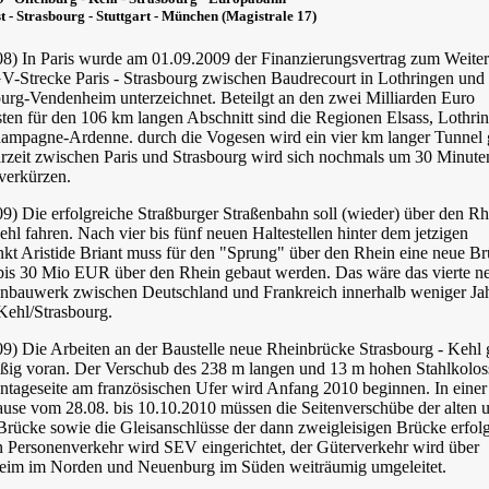
t - Strasbourg - Stuttgart - München (Magistrale 17)
08) In Paris wurde am 01.09.2009 der Finanzierungsvertrag zum Weite
V-Strecke Paris - Strasbourg zwischen Baudrecourt in Lothringen und
ourg-Vendenheim unterzeichnet. Beteilgt an den zwei Milliarden Euro
ten für den 106 km langen Abschnitt sind die Regionen Elsass, Lothri
ampagne-Ardenne. durch die Vogesen wird ein vier km langer Tunnel 
hrzeit zwischen Paris und Strasbourg wird sich nochmals um 30 Minute
verkürzen.
9) Die erfolgreiche Straßburger Straßenbahn soll (wieder) über den Rh
hl fahren. Nach vier bis fünf neuen Haltestellen hinter dem jetzigen
kt Aristide Briant muss für den "Sprung" über den Rhein eine neue B
 bis 30 Mio EUR über den Rhein gebaut werden. Das wäre das vierte n
nbauwerk zwischen Deutschland und Frankreich innerhalb weniger Ja
ehl/Strasbourg.
09) Die Arbeiten an der Baustelle neue Rheinbrücke Strasbourg - Kehl
ßig voran. Der Verschub des 238 m langen und 13 m hohen Stahlkolos
ntageseite am französischen Ufer wird Anfang 2010 beginnen. In einer
ause vom 28.08. bis 10.10.2010 müssen die Seitenverschübe der alten 
Brücke sowie die Gleisanschlüsse der dann zweigleisigen Brücke erfol
n Personenverkehr wird SEV eingerichtet, der Güterverkehr wird über
im im Norden und Neuenburg im Süden weiträumig umgeleitet.